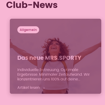
Club-News
Allgemein
Das neue MRS.SPORTY
Individuelle Betreuung. Optimale
Ergebnisse. Minimaler Zeitaufwand. Wir
konzentrieren uns 100% auf deine
sportlichen und gesundheitlichen
Artikel lesen
Bedürfnisse.