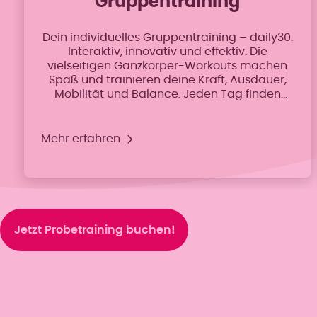
Gruppentraining
Dein individuelles Gruppentraining – daily30.
Interaktiv, innovativ und effektiv. Die
vielseitigen Ganzkörper-Workouts machen
Spaß und trainieren deine Kraft, Ausdauer,
Mobilität und Balance. Jeden Tag finden
abwechslungsreiche Trainingskurse statt.
Spaß, Motivation und Effektivität garantiert.
Egal ob Einsteigerin oder Fortgeschrittene –
Mehr erfahren
die Übungen sind auf dein Fitnesslevel
abgestimmt.
Jetzt Probetraining buchen!