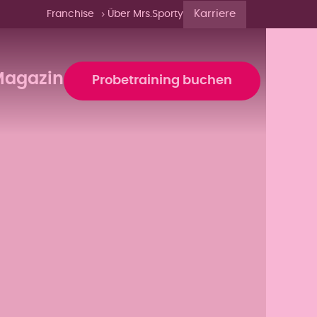
Karriere
Franchise
Über Mrs.Sporty
agazin
Probetraining buchen