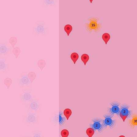
6
15
3
8
4
2
3
3
3
2
2
3
3
5
2