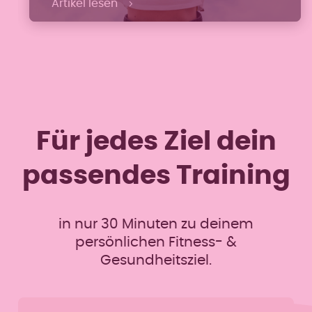
Artikel lesen
Bedürfnisse.
Für jedes Ziel dein
passendes Training
in nur 30 Minuten zu deinem
persönlichen Fitness- &
Gesundheitsziel.
Skip form