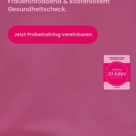
Fraueninfoabend & kostenlosem
Gesundheitscheck.
Jetzt Probetraining vereinbaren