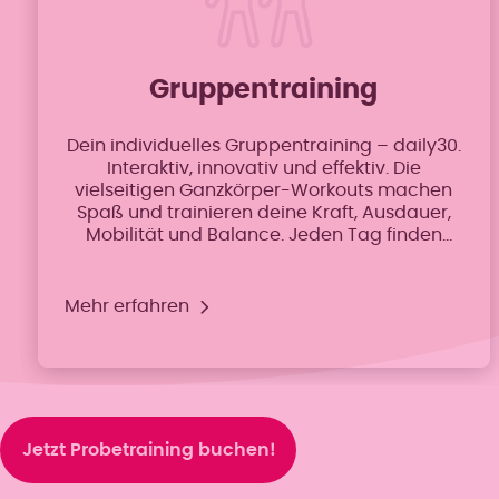
Gruppentraining
Dein individuelles Gruppentraining – daily30.
Interaktiv, innovativ und effektiv. Die
vielseitigen Ganzkörper-Workouts machen
Spaß und trainieren deine Kraft, Ausdauer,
Mobilität und Balance. Jeden Tag finden
abwechslungsreiche Trainingskurse statt.
Spaß, Motivation und Effektivität garantiert.
Egal ob Einsteigerin oder Fortgeschrittene –
Mehr erfahren
die Übungen sind auf dein Fitnesslevel
abgestimmt.
Jetzt Probetraining buchen!