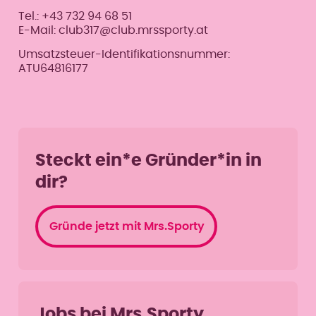
Tel.: +43 732 94 68 51
E-Mail: club317@club.mrssporty.at
Umsatzsteuer-Identifikationsnummer:
ATU64816177
Steckt ein*e Gründer*in in
dir?
Gründe jetzt mit Mrs.Sporty
Jobs bei Mrs.Sporty