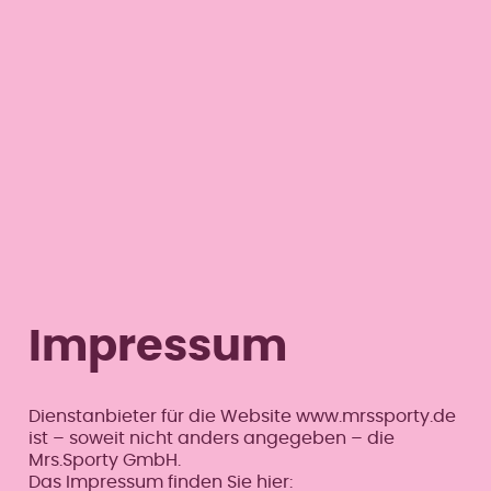
Menü überspringen
Menü überspringen
St. Johann im Pongau
Impressum
Dienstanbieter für die Website www.mrssporty.de
ist – soweit nicht anders angegeben – die
Mrs.Sporty GmbH.
Das Impressum finden Sie hier: