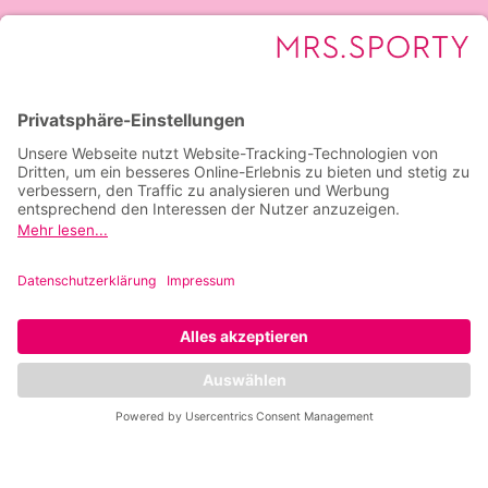
Mrs.Sporty Club St. Johann im Pongau
*8 Wochen trainieren für einmalig 39 €, erst
danach startet deine Jahresmitgliedschaft.
Dieses Angebot gilt ausschließlich für die ersten
50 Neumitglieder und ist nur bei erstmaligem
Abschluss einer Jahresmitgliedschaft nutzbar. Die
Mitgliedschaft beginnt erst nach Ablauf der 8-
wöchigen Startphase. Du kannst bis 14 Tage vor
Ende der Startphase per Sonderkündigung
beenden. Ohne Sonderkündigung startet die
Mitgliedschaft anschließend zu den regulären
Clubkonditionen. Danach gelten die Beiträge der
gewählten Mitgliedschaft monatlich sowie
digitale Services (u. a. App) halbjährlich. Alle
Preise inkl. MwSt.