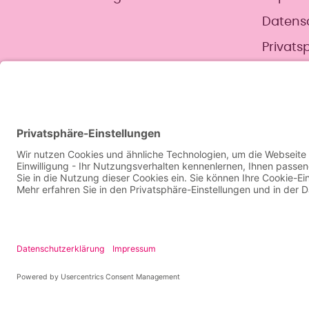
Datens
Privats
* Trainiere an 7 aufeinanderfolgenden Ta
einzulösen. Nicht verkäuflich.