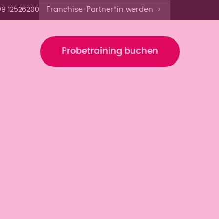
 12 Uhr anmelden'
Franchise-Partner*in werden
99 12526200
b
Preise
Probetraining buchen