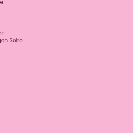
ie
er
gen Seite