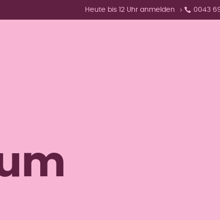
Zeige Menü-Unterpunkte von 'Heute bis
Heute bis 12 Uhr anmelden
0043 6
Deine Ziele
Dein Training
Dein Clu
sum