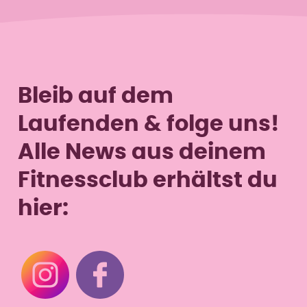
Mi
8–12 & 16–20 Uhr
Do
8–12 & 16–19 Uhr
Fr
8–12 Uhr
Sa
–
So
–
Bleib auf dem
Laufenden & folge uns!
Alle News aus deinem
Fitnessclub erhältst du
hier: