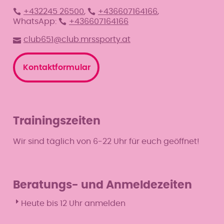
+432245 26500
,
+436607164166
,
WhatsApp:
+436607164166
club651@club.mrssporty.at
Kontaktformular
Trainingszeiten
Wir sind täglich von 6-22 Uhr für euch geöffnet!
Beratungs- und Anmeldezeiten
Heute bis 12 Uhr anmelden
Mo
8–12 & 16–20 Uhr
Di
8–12 & 16–19 Uhr