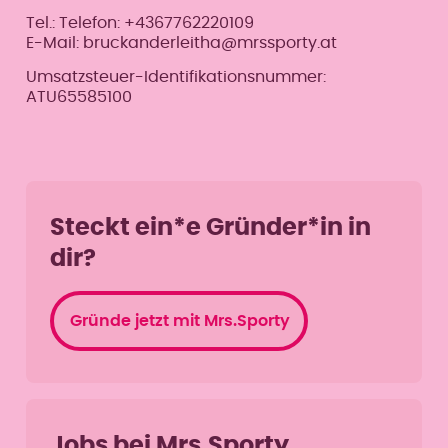
Tel.: Telefon: +4367762220109
E-Mail: bruckanderleitha@mrssporty.at
Umsatzsteuer-Identifikationsnummer:
ATU65585100
Steckt ein*e Gründer*in in
dir?
Gründe jetzt mit Mrs.Sporty
Jobs bei Mrs.Sporty