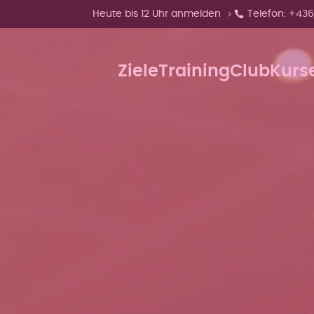
Zeige Menü-Unterpunkte von 'Heute bis 12 Uh
Heute bis 12 Uhr anmelden
Telefon: +43
Ziele
Training
Club
Kurs