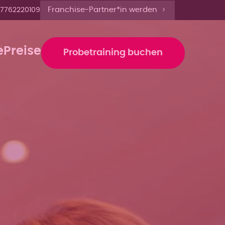
r anmelden'
Franchise-Partner*in werden
67762220109
e
Preise
Probetraining buchen