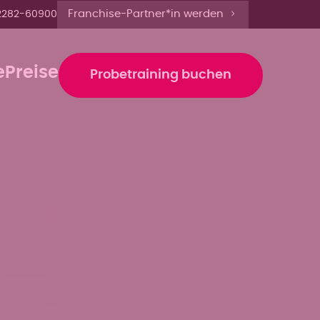
is 13 Uhr anmelden'
Franchise-Partner*in werden
2282-60900
e
Preise
Probetraining buchen