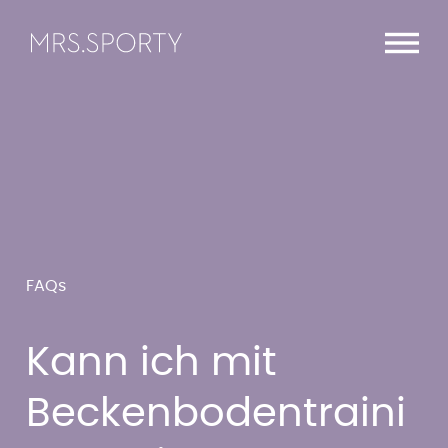
Menü überspringen
Menü überspringen
FAQs
Kann ich mit
Beckenbodentraini