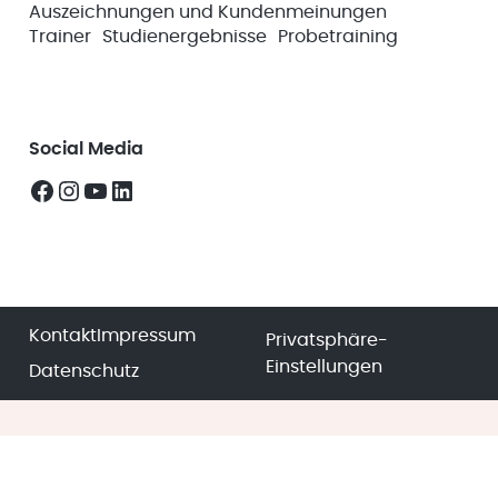
Auszeichnungen und Kundenmeinungen
Trainer
Studienergebnisse
Probetraining
Social Media
Facebook
Instagram
YouTube
LinkedIn
Kontakt
Impressum
Privatsphäre-
Einstellungen
Datenschutz
Der Gesundheitscheck ist Teil des Erstgesprächs