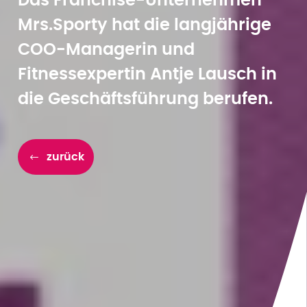
Das Franchise-Unternehmen
Mrs.Sporty hat die langjährige
COO-Managerin und
Fitnessexpertin Antje Lausch in
die Geschäftsführung berufen.
zurück