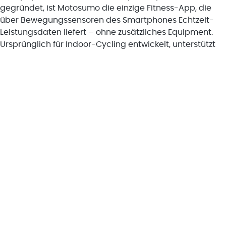
gegründet, ist Motosumo die einzige Fitness-App, die
über Bewegungssensoren des Smartphones Echtzeit-
Leistungsdaten liefert – ohne zusätzliches Equipment.
Ursprünglich für Indoor-Cycling entwickelt, unterstützt
die mehrsprachige Plattform heute verschiedene
Trainingsarten und wird weltweit von tausenden
Mitgliedern genutzt. Mit einer App-Bewertung von 4,7/5,
einer globalen Community und Partnerschaften mit
Plattformen wie Fitness on Demand, WellHub, ClassPass
und Urban Sports Club bietet Motosumo ein bewährtes
digitales Fitnesserlebnis. Im Zusammenschluss mit
Mrs.Sporty ergänzt Motosumo die Franchise-Kompetenz
mit technologischem Know-how – für ein voll
integriertes Angebot aus digitalem und persönlichem
Fitnesserlebnis.
www.motosumo.com