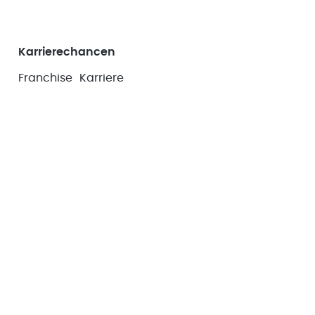
Karrierechancen
Franchise
Karriere
Service
Preise
Presse
Kontakt
Leistungen
Fitness Standorte
Mrs.Sporty at Home
Magazin
Trainings
Unternehmen