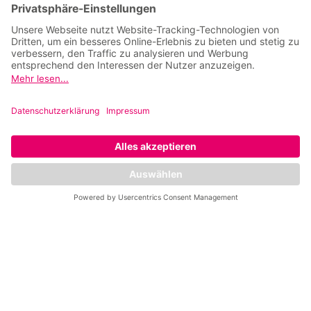
Social Media Corporate
Facebook
Instagram
YouTube
LinkedIn
Mrs.Sporty Club Tulln
*8 Wochen trainieren für einmalig 39 €, erst
danach startet deine Jahresmitgliedschaft.
Dieses Angebot gilt ausschließlich für die ersten
50 Neumitglieder und ist nur bei erstmaligem
Abschluss einer Jahresmitgliedschaft nutzbar. Die