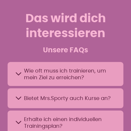
Das wird dich
interessieren
Unsere FAQs
Wie oft muss ich trainieren, um
mein Ziel zu erreichen?
Das Mrs.Sporty Trainingskonzept
Bietet Mrs.Sporty auch Kurse an?
ist so aufgebaut, dass du mit
bereits 2-3 Trainingseinheiten
pro Woche á 30 Minuten dein Ziel
Bei Mrs.Sporty findest du eine
erreichen kannst.
Erhalte ich einen individuellen
Auswahl an unterschiedlichen
Trainingsplan?
Gruppentrainings nur für Frauen.