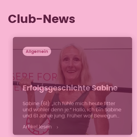
Club-News
Allgemein
Erfolgsgeschichte Sabine
Sabine (61): „Ich fühle mich heute fitter
und wohler denn je.“ Hallo, ich bin Sabine
und 61 Jahre jung. Früher war Bewegung
ein wichtiger Teil meines Lebens – ich
Artikel lesen
bin gerne Rad gefahren, schwimmen
gegangen und habe auch einige Zeit in