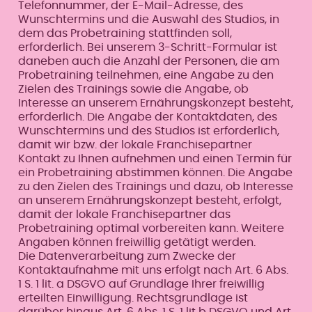
Telefonnummer, der E-Mail-Adresse, des
Wunschtermins und die Auswahl des Studios, in
dem das Probetraining stattfinden soll,
erforderlich. Bei unserem 3-Schritt-Formular ist
daneben auch die Anzahl der Personen, die am
Probetraining teilnehmen, eine Angabe zu den
Zielen des Trainings sowie die Angabe, ob
Interesse an unserem Ernährungskonzept besteht,
erforderlich. Die Angabe der Kontaktdaten, des
Wunschtermins und des Studios ist erforderlich,
damit wir bzw. der lokale Franchisepartner
Kontakt zu Ihnen aufnehmen und einen Termin für
ein Probetraining abstimmen können. Die Angabe
zu den Zielen des Trainings und dazu, ob Interesse
an unserem Ernährungskonzept besteht, erfolgt,
damit der lokale Franchisepartner das
Probetraining optimal vorbereiten kann. Weitere
Angaben können freiwillig getätigt werden.
Die Datenverarbeitung zum Zwecke der
Kontaktaufnahme mit uns erfolgt nach Art. 6 Abs.
1 S. 1 lit. a DSGVO auf Grundlage Ihrer freiwillig
erteilten Einwilligung. Rechtsgrundlage ist
darüber hinaus Art. 6 Abs, 1 S. 1 lit b DSGVO und Art.