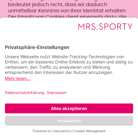
bedeutet jedoch nicht, dass wir dadurch
unmittelbar Kenntnis von Ihrer Identität erhalten.
Der Einsatz von Cookies dient einerseits dazu, die
Nutzung unseres Angebots für Sie angenehmer zu
gestalten. So setzen wir sogenannte Session-
Cookies ein, um zu erkennen, dass Sie einzelne
Seiten unserer Website bereits besucht haben.
Diese werden nach Verlassen unserer Seite
automatisch gelöscht.
Darüber hinaus setzen wir ebenfalls zur
Optimierung der Benutzerfreundlichkeit
temporäre Cookies ein, die für einen bestimmten
festgelegten Zeitraum auf Ihrem Endgerät
gespeichert werden. Besuchen Sie unsere Seite
erneut, um unsere Dienste in Anspruch zu
nehmen, wird automatisch erkannt, dass Sie
bereits bei uns waren und welche Eingaben und
Einstellungen sie getätigt haben, um diese nicht
noch einmal eingeben zu müssen.
Zum anderen setzten wir Cookies ein, um die
Nutzung unserer Website statistisch zu erfassen
und zum Zwecke der Optimierung unseres